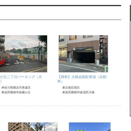
が丘二丁目パーキング（月
【満車】大橋会館駐車場（自動
西野横
）
車）
神奈
神奈川県横浜市青葉区
東京都目黒区
東急田園都市線藤が丘
東急田園都市線池尻大橋