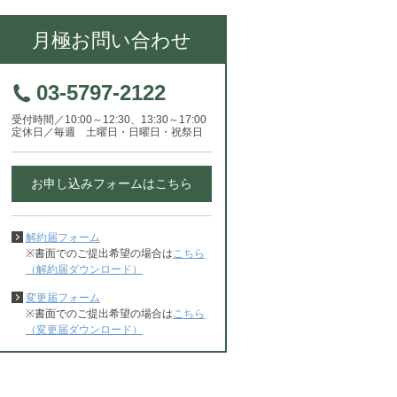
月極お問い合わせ
03-5797-2122
受付時間／10:00～12:30、13:30～17:00
定休日／毎週 土曜日・日曜日・祝祭日
お申し込みフォームはこちら
山3丁目駐車場
西野上溝第2駐車場
【カーシェア
解約届フォーム
用】南雪谷一
川県相模原市中央区
※書面でのご提出希望の場合は
神奈川県相模原市中央区
こちら
東京都大田
（解約届ダウンロード）
東急池上線
変更届フォーム
※書面でのご提出希望の場合は
こちら
（変更届ダウンロード）