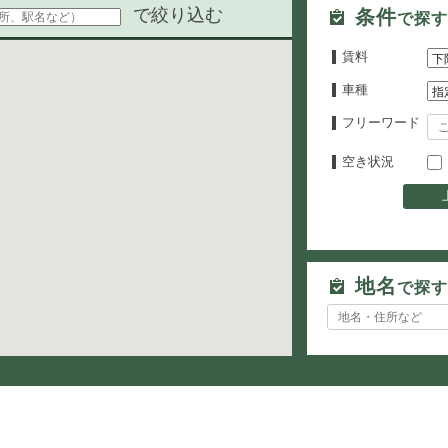
で絞り込む
条件
で探す
賃料
車種
フリーワード
空き状況
地名
で探す