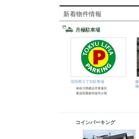
新着物件情報
月極駐車場
【満車】東急虎ノ門ビル駐輪
荏田西５丁目駐車場
藤
場 （月極） 自転車・バイク
極
神奈川県横浜市青葉区
東京都港区
東急田園都市線市が尾
コインパーキング