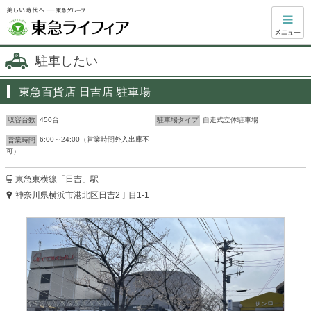
駐車したい
東急百貨店 日吉店 駐車場
450台
自走式立体駐車場
収容台数
駐車場タイプ
6:00～24:00（営業時間外入出庫不
営業時間
可）
東急東横線「日吉」駅
神奈川県横浜市港北区日吉2丁目1-1