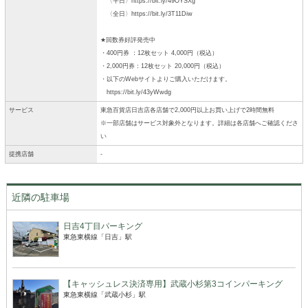
〈平日〉https://bit.ly/49OYSXg
〈全日〉https://bit.ly/3T11Diw
★回数券好評発売中
・400円券 ：12枚セット 4,000円（税込）
・2,000円券：12枚セット 20,000円（税込）
・以下のWebサイトよりご購入いただけます。
https://bit.ly/43yWwdg
サービス
東急百貨店日吉店各店舗で2,000円以上お買い上げで2時間無料
※一部店舗はサービス対象外となります。詳細は各店舗へご確認くださ
い
提携店舗
-
近隣の駐車場
日吉4丁目パーキング
東急東横線「日吉」駅
【キャッシュレス決済専用】武蔵小杉第3コインパーキング
東急東横線「武蔵小杉」駅