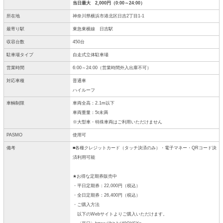
当日最大 2,000円（0:00～24:00）
所在地
神奈川県横浜市港北区日吉2丁目1-1
最寄り駅
東急東横線 日吉駅
収容台数
450台
駐車場タイプ
自走式立体駐車場
営業時間
6:00～24:00（営業時間外入出庫不可）
対応車種
普通車
ハイルーフ
車輌制限
車両全高：2.1m以下
車両重量：5t未満
※大型車・特殊車両はご利用いただけません
PASMO
使用可
備考
■各種クレジットカード（タッチ決済のみ）・電子マネー・QRコード決
済利用可能
★お得な定期券販売中
・平日定期券：22,000円（税込）
・全日定期券：26,400円（税込）
・ご購入方法
以下のWebサイトよりご購入いただけます。