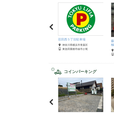
荏田西５丁目駐車場
藤
【カーシェアステーション専
極
神奈川県横浜市青葉区
用】南雪谷一丁目駐車場
東急田園都市線市が尾
東京都大田区
東急池上線石川台
コインパーキング