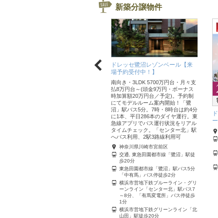
新築分譲物件
ドレッセ鷺沼レゾンベール【来
場予約受付中！】
ドレッセ南町田グランヴィラ
南向き・3LDK 5700万円台・月々支
【モデルルーム公開中（予約
払8万円台～(頭金9万円・ボーナス
制）】
時加算額20万円台／予定)。予約制
目指したのは、喧騒から離れた森の
にてモデルルーム案内開始！「鷺
中の静穏に包まれるような暮らし。
沼」駅バス5分。7時・8時台は約4分
ド
重厚感のある庇や豊かな植栽、ガラ
に1本、平日286本のダイヤ運行。東
ー
スやタイルが織りなす美しい建築意
急線アプリでバス運行状況をリアル
匠が非日常を叶えます。 総戸数153
タイムチェック。「センター北」駅
戸、専有面積70㎡台中心というゆと
へバス利用、2駅3路線利用可
りが、心地よい日常を叶えてくれま
神奈川県川崎市宮前区
す。
交通, 東急田園都市線「鷺沼」駅徒
東京都町田市
歩20分
東急田園都市線「南町田グランベリ
東急田園都市線「鷺沼」駅バス5分
ーパーク」駅まで徒歩21分 他詳
「中有馬」バス停徒歩2分
細はHPで
横浜市営地下鉄ブルーライン・グリ
ーンライン「センター北」駅バス7
～8分、「有馬変電所」バス停徒歩
1分
横浜市営地下鉄グリーンライン「北
山田」駅徒歩20分