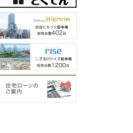
セ池上【モデルルーム公
エントリー受付中】
ドレッセ南町田レジデンス【モ
ドレッセ南町
デルルーム公開中 エントリー
駅徒歩2分圏の新築分譲マ
【モデルルー
受付中】
は21年ぶりに誕生。 内廊
制）】
角住戸率約54% １DK～３
Life&Time Comfort 心に豊かなゆと
目指したのは
最上階プレミアムプラン
りを、邸宅に穏やかな誇りを。
中の静穏に包
都大田区
重厚感のある
東京都町田市
池上線「池上」駅 徒歩2分
スやタイルが
東急田園都市線「南町田グランベリ
匠が非日常を叶
ーパーク」駅 徒歩7分
戸、専有面積7
りが、心地よ
す。
東京都町田
東急田園都
ーパーク」駅
細はHPで