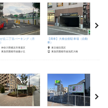
が丘二丁目パーキング（月
【満車】大橋会館駐車場（自動
西野横
）
車）
神奈
神奈川県横浜市青葉区
東京都目黒区
東急田園都市線藤が丘
東急田園都市線池尻大橋