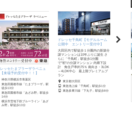
ドレッ
ドレッセ千鳥町【モデルルーム
開中 
公開中 エントリー受付中】
「池上」
大田区内で駅徒歩１分圏内の新築分
ンション
譲マンションは10年ぶりに誕生 さ
下設計 
らに「千鳥町」駅徒歩1分圏
LDK 
で"初"の分譲マンション 内廊下設
計 角住戸率約75％ 南向き・3LDK
東京
レッセたまプラーザラベニュ
～4LDK中心 最上階プレミアムプ
東急
【来場予約受付中！！】
ラン
神奈川県横浜市青葉区
東京都大田区
東急田園都市線「たまプラーザ」駅
東急池上線「千鳥町」駅徒歩1分
徒歩13分
東急多摩川線「下丸子」駅徒歩8分
東急田園都市線「あざみ野」駅徒歩
14分
横浜市営地下鉄ブルーライン「あざ
み野」駅徒歩13分