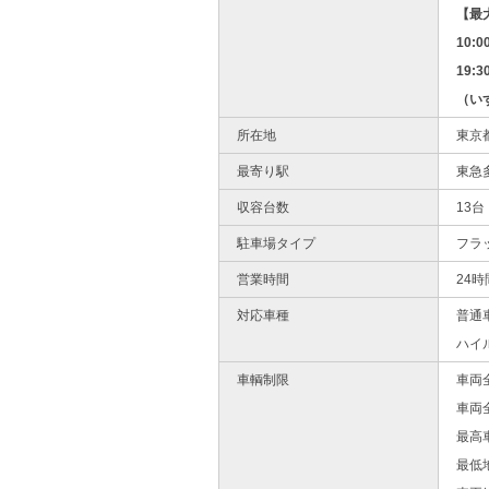
【最
10:0
19:
（い
所在地
東京
最寄り駅
東急
収容台数
13台
駐車場タイプ
フラ
営業時間
24時
対応車種
普通
ハイ
車輌制限
車両
車両
最高
最低