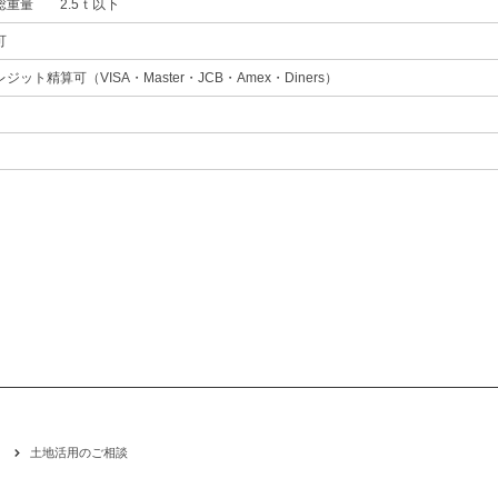
総重量 2.5ｔ以下
可
ジット精算可（VISA・Master・JCB・Amex・Diners）
土地活用のご相談