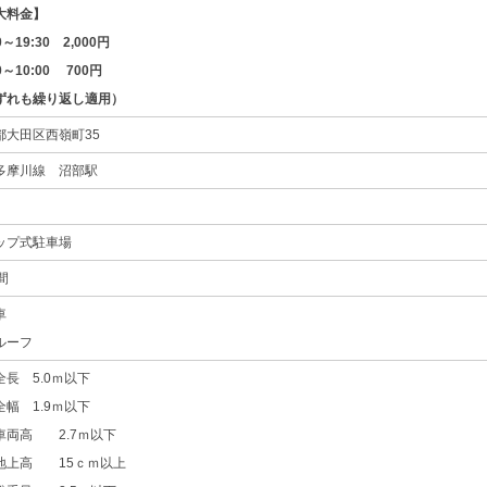
大料金】
0～19:30 2,000円
30～10:00 700円
ずれも繰り返し適用）
都大田区西嶺町35
多摩川線 沼部駅
ップ式駐車場
間
車
ルーフ
全長 5.0ｍ以下
全幅 1.9ｍ以下
車両高 2.7ｍ以下
地上高 15ｃｍ以上