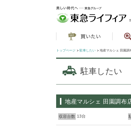
トップページ
駐車したい
地産マルシェ 田園調
駐車したい
地産マルシェ 田園調布
13台
収容台数