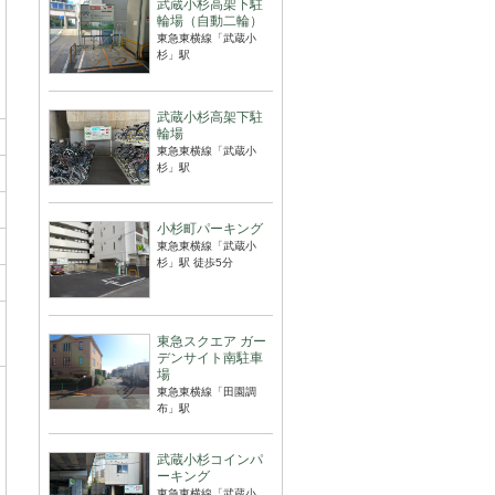
武蔵小杉高架下駐
輪場（自動二輪）
東急東横線「武蔵小
杉」駅
武蔵小杉高架下駐
輪場
東急東横線「武蔵小
杉」駅
小杉町パーキング
東急東横線「武蔵小
杉」駅 徒歩5分
東急スクエア ガー
デンサイト南駐車
場
東急東横線「田園調
布」駅
武蔵小杉コインパ
ーキング
東急東横線「武蔵小