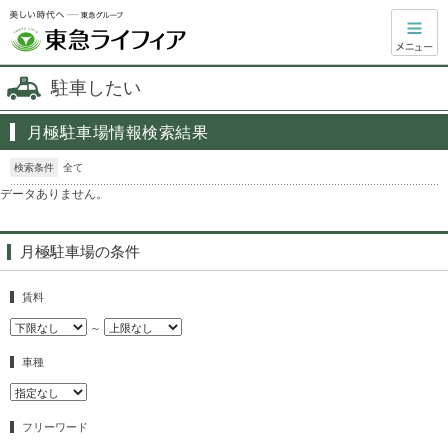
駐車したい
月極駐車場情報検索結果
検索条件
全て
データありません。
月極駐車場の条件
賃料
～
車種
フリーワード