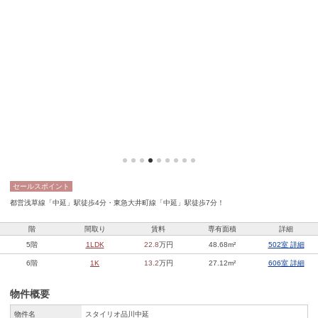
セールスポイント
都営浅草線「中延」駅徒歩4分・東急大井町線「中延」駅徒歩7分！
階
間取り
賃料
専有面積
詳細
5階
1LDK
22.8
万円
48.68m²
502室 詳細
6階
1K
13.2
万円
27.12m²
606室 詳細
物件概要
物件名
スタイリオ品川中延