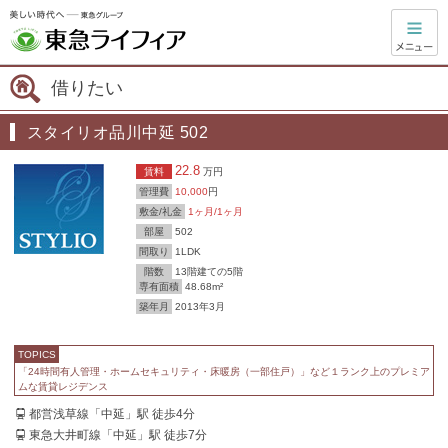
借りたい
スタイリオ品川中延 502
22.8
賃料
万円
管理費
10,000
円
敷金/礼金
1ヶ月/1ヶ月
部屋
502
間取り
1LDK
階数
13階建ての5階
専有面積
48.68m²
築年月
2013年3月
TOPICS
「24時間有人管理・ホームセキュリティ・床暖房（一部住戸）」など１ランク上のプレミア
ムな賃貸レジデンス
都営浅草線「中延」駅 徒歩4分
東急大井町線「中延」駅 徒歩7分