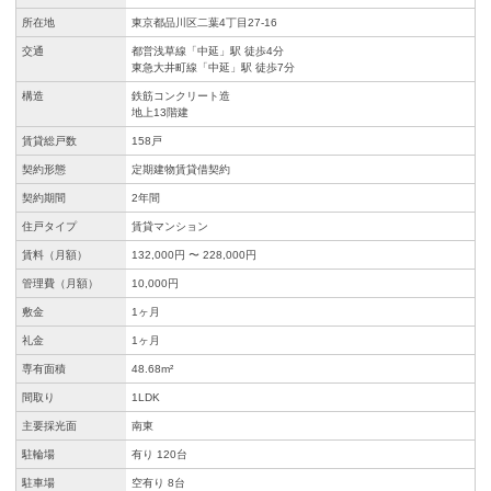
所在地
東京都品川区二葉4丁目27-16
交通
都営浅草線「中延」駅 徒歩4分
東急大井町線「中延」駅 徒歩7分
構造
鉄筋コンクリート造
地上13階建
賃貸総戸数
158戸
契約形態
定期建物賃貸借契約
契約期間
2年間
住戸タイプ
賃貸マンション
賃料（月額）
132,000円 〜 228,000円
管理費（月額）
10,000円
敷金
1ヶ月
礼金
1ヶ月
専有面積
48.68m²
間取り
1LDK
主要採光面
南東
駐輪場
有り 120台
駐車場
空有り 8台