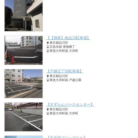
【【満車】南品川駐車場】
東京都品川区
京急本線 青物横丁
東急大井町線 大井町
【戸越五丁目駐車場】
東京都品川区
東急大井町線 戸越公園
【すずらんパークセンター】
東京都品川区
東急大井町線 大井町
【五反田ブリックビル】