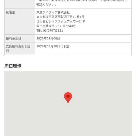
確認ください。
広告主
東急ライフィア株式会社
東京都世田谷区用賀四丁目10番1号
世田谷ビジネススクエアタワー14Ｆ
国土交通大臣（6）第5543号
TEL 03(5797)2121
情報更新日
2026年08月06日
次回情報更新予定
2026年08月20日（予定）
日
周辺環境