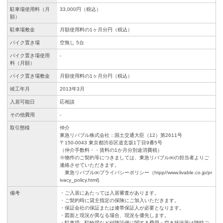
駐車場使用料（月
33,000円（税込）
額）
駐車場敷金
月額使用料の1ヶ月分円（税込）
バイク置き場
空無し 5台
バイク置き場使用
-
料（月額）
バイク置き場敷金
月額使用料の1ヶ月分円（税込）
竣工年月
2013年3月
入居可能日
応相談
その他費用
-
取引態様
仲介
東急リバブル株式会社：国土交通大臣（12）第2611号
〒150-0043 東京都渋谷区道玄坂1丁目9番5号
（仲介手数料・・賃料の1か月分別途消費税）
※物件のご契約等につきましては、東急リバブル㈱の担当者よりご
連絡させていただきます。
東急リバブル㈱プライバシーポリシー（htpp//www.livable.co.jp/pr
ivacy_policy.html)
備考
・ご入居にあたっては入居審査があります。
・ご契約時に貸主指定の保険にご加入いただきます。
・保証会社の保証または連帯保証人が必要となります。
・図面と現況が異なる場合、現況を優先します。
・駐車場、駐輪場など付随設備に関する費用・空き状況等は随時ご