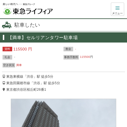
駐車したい
【満車】セルリアンタワー駐車場
115500 円
-
賃料
敷金
-
115500
円
礼金
事務手数料
満車
空き状況
東急東横線「渋谷」駅 徒歩5分
東急田園都市線「渋谷」駅 徒歩5分
東京都渋谷区桜丘町26番1