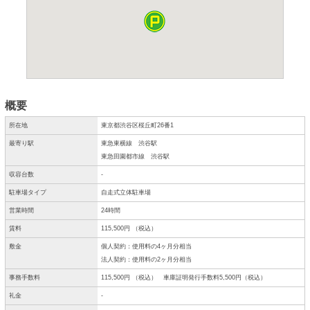
概要
所在地
東京都渋谷区桜丘町26番1
最寄り駅
東急東横線 渋谷駅
東急田園都市線 渋谷駅
収容台数
-
駐車場タイプ
自走式立体駐車場
営業時間
24時間
賃料
115,500円 （税込）
敷金
個人契約：使用料の4ヶ月分相当
法人契約：使用料の2ヶ月分相当
事務手数料
115,500円 （税込） 車庫証明発行手数料5,500円（税込）
礼金
-