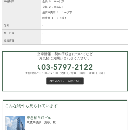
車輌制限
全長 ５．０ｍ以下
全幅 ２．０ｍ以下
最高車両高 ２．１ｍ以下
総重量 ４．０ｔ以下
備考
-
サービス
-
提携店舗
-
空車情報・契約手続きについてなど
お気軽にお問い合わせください。
受付時間／10：00～17：00 定休日／毎週 日曜日・水曜日、祝日
お申込みフォームはこちら
こんな物件も見られています
東急桜丘町ビル
東急東横線「渋谷」駅