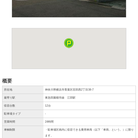
概要
所在地
神奈川県横浜市青葉区荏田西2丁目38-7
最寄り駅
東急田園都市線 江田駅
収容台数
12台
駐車場タイプ
-
営業時間
24時間
車輌制限
・駐車場区画内に収容できる乗用車両（以下「車両」という。）に限り
ます。