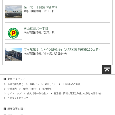
荏田北一丁目第３駐車場
東急田園都市線「江田」駅
横山荏田北一丁目
東急田園都市線「江田」駅
市ヶ尾第６（バイク駐輪場）(大型区画 満車※125cc超)
東急田園都市線「市が尾」駅 徒歩4分
東急ライフィア
新築分譲を買う
借りたい
駐車したい
土地活用のご相談
会社案内
お問い合わせ
採用情報
サイトマップ
個人情報の取り扱い
特定個人情報の適正な取扱いに関する基本方針
このサイトについて
新築分譲を探す