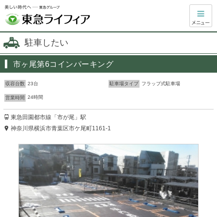
駐車したい
市ヶ尾第6コインパーキング
23台
フラップ式駐車場
収容台数
駐車場タイプ
24時間
営業時間
東急田園都市線「市が尾」駅
神奈川県横浜市青葉区市ケ尾町1161-1