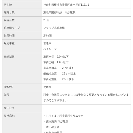
所在地
神奈川県横浜市青葉区市ケ尾町1161-1
最寄り駅
東急田園都市線 市が尾駅
収容台数
23台
駐車場タイプ
フラップ式駐車場
営業時間
24時間
対応車種
普通車
ハイルーフ
車輌制限
車両全長 5.0ｍ以下
車両全幅 1.9ｍ以下
最高車両高 2.7ｍ以下
最低地上高 15ｃｍ以上
車両総重量 2.5ｔ以下
PASMO
使用可
備考
料金・台数等につきましては予告なく変更となっている場合もございま
すのでご了承下さい。
サービス
-
提携店舗
・しろくま内科小児科クリニック
・薬樹薬局 市が尾店
・木下の介護
・Ash 市が尾店